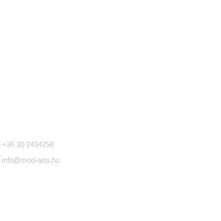
apcsolat
+36 30 2434258
info@mod-arts.hu