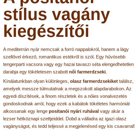
stílus vagány
kiegészítői
A mediterrán nyár nemcsak a forró nappalokról, hanem a lágy
szellővel érkező, romantikus estékről is szól. Egy hűvösebb
tengerparti vacsora vagy egy hazai tavaszi séta elengedhetetlen
darabja egy tökéletesen szabott
női farmerdzseki
.
Kínálatunkban olyan különleges,
olasz farmerdzsekiket
találsz,
amelyek messze túlmutatnak a megszokott alapdarabokon. Az
egyedi díszítések, a finom részletek és a nőies vonalvezetés
gondoskodnak arról, hogy ezek a kabátok tökéletes harmóniát
alkossanak egy lenge
positanói nyári ruhával
vagy akár a
lezser hétköznapi szettjeiddel. Dobd a válladra az igazi olasz
vagányságot, és tedd teljessé a megjelenésed egy kis csavarral!