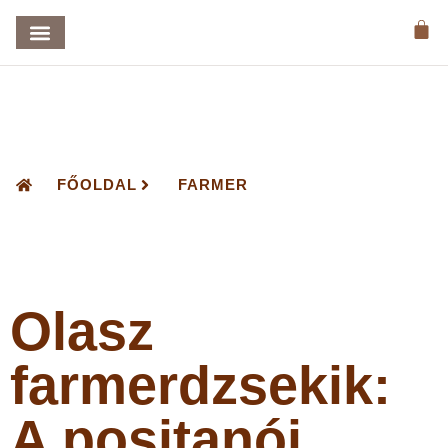
FŐOLDAL
FARMER
Olasz
farmerdzsekik:
A positanói