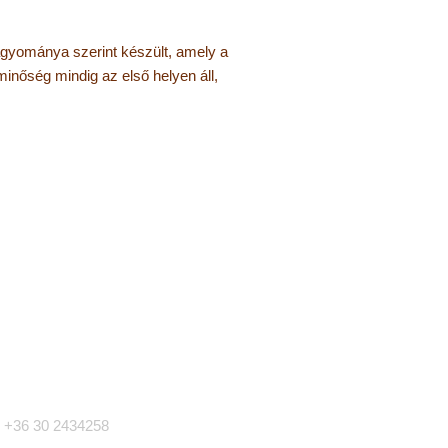
agyománya szerint készült, amely a
inőség mindig az első helyen áll,
apcsolat
+36 30 2434258