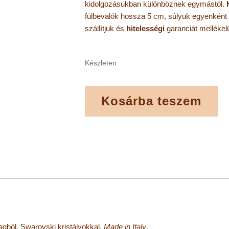
kidolgozásukban különböznek egymástól.
fülbevalók hossza 5 cm, súlyuk egyenként
szállítjuk és
hitelességi
garanciát melléke
Készleten
Kosárba teszem
gból, Swarovski kristályokkal.
Made in Italy
.