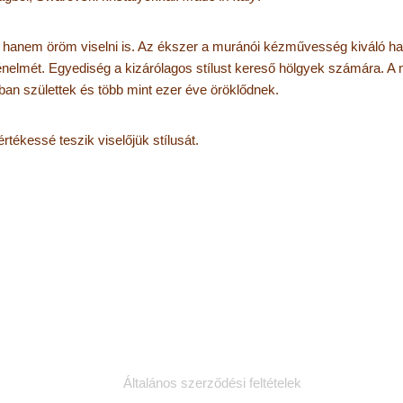
, hanem öröm viselni is. Az ékszer a muránói kézművesség kiváló h
nelmét. Egyediség a kizárólagos stílust kereső hölgyek számára. A m
an születtek és több mint ezer éve öröklődnek.
tékessé teszik viselőjük stílusát.
Jogi dokumentumok
K
Általános szerződési feltételek