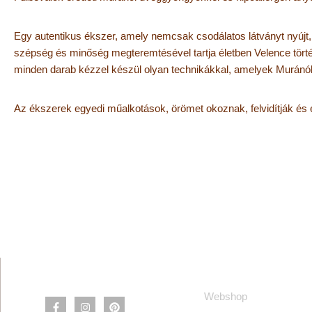
Egy autentikus ékszer, amely nemcsak csodálatos látványt nyújt
szépség és minőség megteremtésével tartja életben Velence törté
minden darab kézzel készül olyan technikákkal, amelyek Muránób
Az ékszerek egyedi műalkotások, örömet okoznak, felvidítják és ér
Információ
Webshop