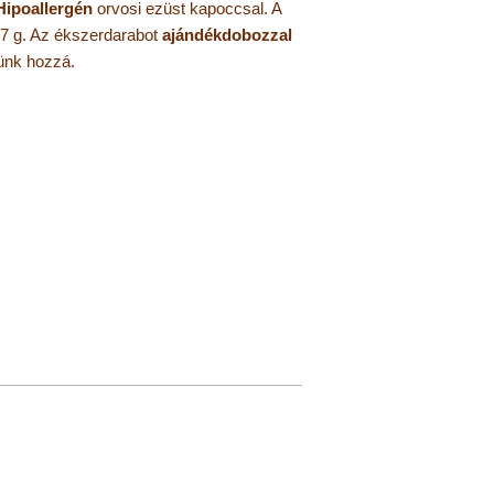
H
ipoallergén
orvosi ezüst kapoccsal. A
 7 g. Az ékszerdarabot
ajándékdobozzal
lünk hozzá.