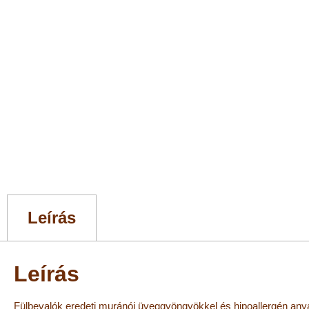
Leírás
Leírás
Fülbevalók eredeti muránói üveggyöngyökkel és hipoallergén anya