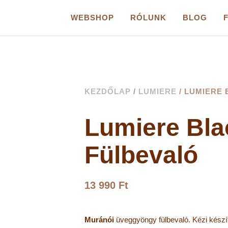
WEBSHOP
RÓLUNK
BLOG
KEZDŐLAP
/
LUMIERE
/ LUMIERE 
Lumiere Bla
Fülbevaló
13 990
Ft
M
uránói
üveggyöngy fülbevaló.
Kézi készí