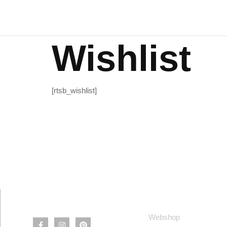
Wishlist
[rtsb_wishlist]
Információ
Webshop