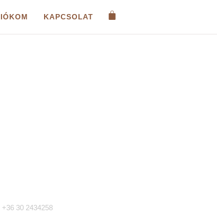
FIÓKOM
KAPCSOLAT
apcsolat
+36 30 2434258