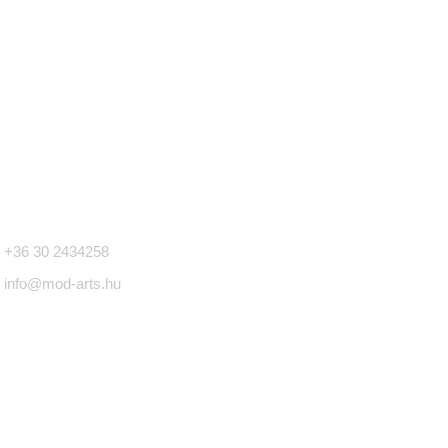
apcsolat
+36 30 2434258
info@mod-arts.hu