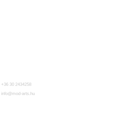
apcsolat
+36 30 2434258
info@mod-arts.hu