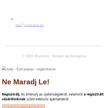
info@mod-arts.hu
© 2025 Mod-Arts - Minden jog fenntartva
Ne Maradj Le!
R
egisztrálj
, és értesülj az újdonságokról, valamint
a regisztrált
vásárlóinknak
szóló exkluzív ajánlatokról.