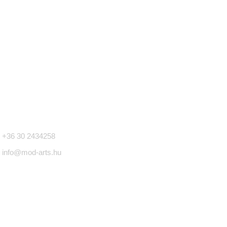
apcsolat
+36 30 2434258
info@mod-arts.hu