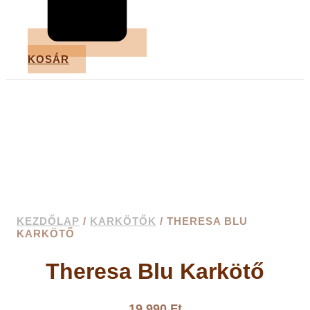
KOSÁR
KEZDŐLAP
/
KARKÖTŐK
/ THERESA BLU
KARKÖTŐ
Theresa Blu Karkötő
19 990
Ft