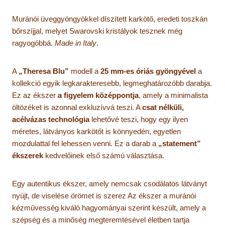
Muránói üveggyöngyökkel díszített karkötő, eredeti toszkán
bőrszíjjal, melyet Swarovski kristályok tesznek még
ragyogóbbá.
Made in Italy
.
A
„Theresa Blu”
modell a
25 mm-es óriás gyöngyével
a
kollekció egyik legkarakteresebb, legmeghatározóbb darabja.
Ez az ékszer
a figyelem középpontja
, amely a minimalista
öltözéket is azonnal exkluzívvá teszi. A
csat nélküli,
acélvázas technológia
lehetővé teszi, hogy egy ilyen
méretes, látványos karkötőt is könnyedén, egyetlen
mozdulattal fel lehessen venni. Ez a darab a
„statement”
ékszerek
kedvelőinek első számú választása.
Egy autentikus ékszer, amely nemcsak csodálatos látványt
nyújt, de viselése örömet is szerez Az ékszer a muránói
kézművesség kiváló hagyományai szerint készült, amely a
szépség és a minőség megteremtésével életben tartja