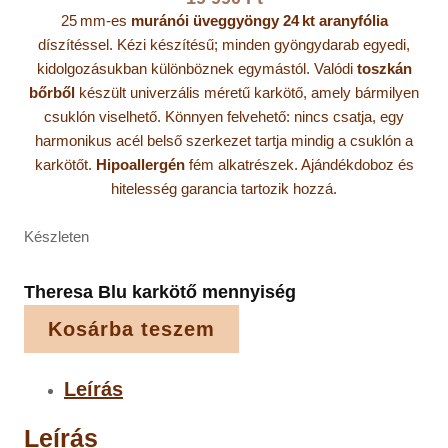
25 mm-es
muránói üveggyöngy
24 kt aranyfólia
díszítéssel. Kézi készítésű; minden gyöngydarab egyedi,
kidolgozásukban különböznek egymástól. Valódi
toszkán
bőrből
készült univerzális méretű karkötő, amely bármilyen
csuklón viselhető. Könnyen felvehető: nincs csatja, egy
harmonikus acél belső szerkezet tartja mindig a csuklón a
karkötőt.
Hipoallergén
fém alkatrészek. Ajándékdoboz és
hitelesség garancia tartozik hozzá.
Készleten
Theresa Blu karkötő mennyiség
Kosárba teszem
Leírás
Leírás