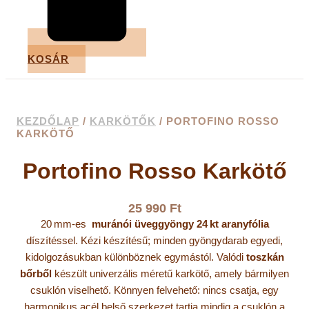
KOSÁR
KEZDŐLAP
/
KARKÖTŐK
/ PORTOFINO ROSSO
KARKÖTŐ
Portofino Rosso Karkötő
25 990
Ft
20 mm-es
muránói üveggyöngy
24 kt aranyfólia
díszítéssel. Kézi készítésű; minden gyöngydarab egyedi,
kidolgozásukban különböznek egymástól. Valódi
toszkán
bőrből
készült univerzális méretű karkötő, amely bármilyen
csuklón viselhető. Könnyen felvehető: nincs csatja, egy
harmonikus acél belső szerkezet tartja mindig a csuklón a