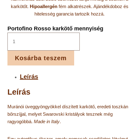
karkötőt.
Hipoallergén
fém alkatrészek. Ajándékdoboz és
hitelesség garancia tartozik hozzá.
Portofino Rosso karkötő mennyiség
Kosárba teszem
Leírás
Leírás
Muránói üveggyöngyökkel díszített karkötő, eredeti toszkán
bőrszíjjal, melyet Swarovski kristályok tesznek még
ragyogóbbá.
Made in Italy
.
Egy autentikus ékszer, amely nemcsak csodálatos látványt