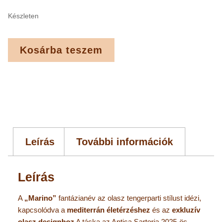
Készleten
Kosárba teszem
Leírás
További információk
Leírás
A
„Marino”
fantázianév az olasz tengerparti stílust idézi,
kapcsolódva a
mediterrán életérzéshez
és az
exkluzív
olasz designhoz
A táska az Antica Sartoria 2025-ös