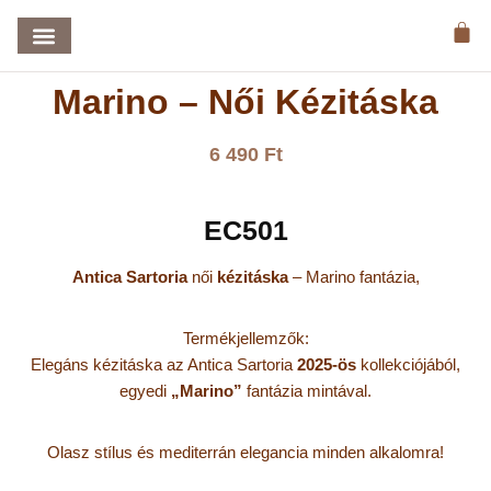
KEZDŐLAP
/
TÁSKA
/ MARINO – NŐI KÉZITÁSKA
Marino – Női Kézitáska
6 490
Ft
EC501
Antica Sartoria
női
kézitáska
– Marino fantázia,
Termékjellemzők:
Elegáns kézitáska az Antica Sartoria
2025-ös
kollekciójából,
egyedi
„Marino”
fantázia mintával.
Olasz stílus és mediterrán elegancia minden alkalomra!