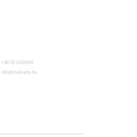
apcsolat
+36 30 2434258
info@mod-arts.hu