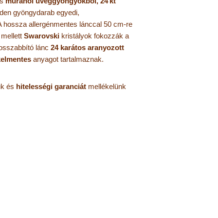
es
muránói üveggyöngyökből,
24 kt
nden gyöngydarab egyedi,
 hossza allergénmentes lánccal 50 cm-re
mellett
Swarovski
kristályok fokozzák a
hosszabbító lánc
24 karátos aranyozott
kelmentes
anyagot tartalmaznak.
uk és
hitelességi garanciát
mellékelünk