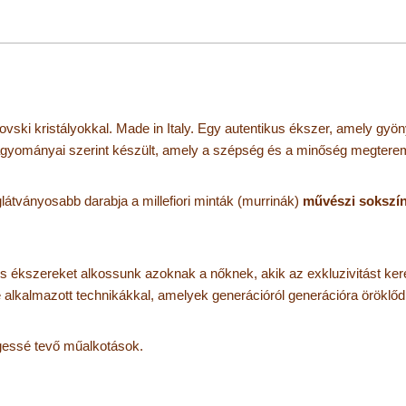
ki kristályokkal. Made in Italy. Egy autentikus ékszer, amely gyönyö
ományai szerint készült, amely a szépség és a minőség megteremt
látványosabb darabja a millefiori minták (murrinák)
művészi sokszí
kus ékszereket alkossunk azoknak a nőknek, akik az exkluzivitást ker
alkalmazott technikákkal, amelyek generációról generációra öröklőd
egessé tevő műalkotások.