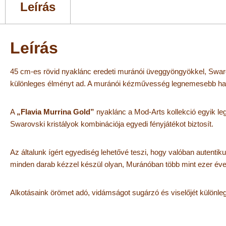
Leírás
Leírás
45 cm-es rövid nyaklánc eredeti muránói üveggyöngyökkel, Swarovs
különleges élményt ad. A muránói kézművesség legnemesebb hagy
A
„Flavia Murrina Gold”
nyaklánc a Mod-Arts kollekció egyik leg
Swarovski kristályok kombinációja egyedi fényjátékot biztosít.
Az általunk ígért egyediség lehetővé teszi, hogy valóban autenti
minden darab kézzel készül olyan, Muránóban több mint ezer éve 
Alkotásaink örömet adó, vidámságot sugárzó és viselőjét különl