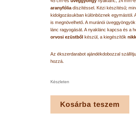
45 cm-es
üveggyöngy
nyaklánc, 14 mm-
aranyfólia
díszítéssel.
Kézi készítésű; mi
kidolgozásukban különböznek egymástól. A
is megnövelhető. A muránói üveggyöngyök 
lánc ragyogását. A nyaklánc kapcsa és a 
orvosi ezüstből
készül, a kiegészítők
nik
Az ékszerdarabot ajándékdobozzal szállítj
hozzá.
Készleten
Kosárba teszem