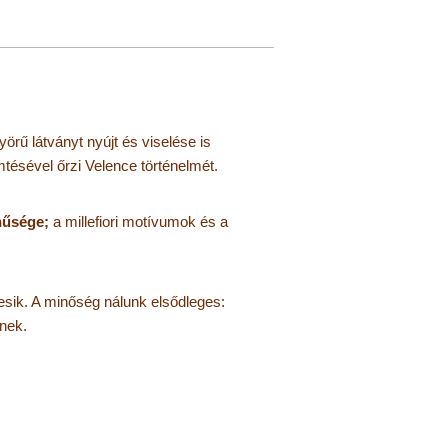
rű látványt nyújt és viselése is
ésével őrzi Velence történelmét.
nűsége;
a millefiori motívumok és a
esik. A minőség nálunk elsődleges:
nek.