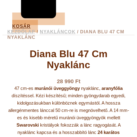
KOSÁR
KEZDŐLAP
/
NYAKLÁNCOK
/ DIANA BLU 47 CM
NYAKLÁNC
Diana Blu 47 Cm
Nyaklánc
28 990
Ft
47 cm-es
muránói üveggyöngy
nyaklánc,
aranyfólia
díszítéssel. Kézi készítésű; minden gyöngydarab egyedi,
kidolgozásukban különböznek egymástól. A hossza
allergénmentes lánccal 50 cm-re is megnövelhető. A 14 mm-
es és kisebb méretű muránói üveggyöngyök mellett
Swarovski
kristályok fokozzák a lánc ragyogását. A
nyaklánc kapcsa és a hosszabbító lánc
24 karátos