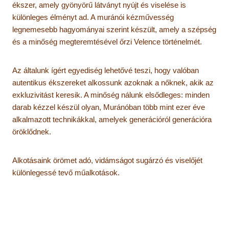
ékszer, amely gyönyörű látványt nyújt és viselése is
különleges élményt ad. A muránói kézművesség
legnemesebb hagyományai szerint készült, amely a szépség
és a minőség megteremtésével őrzi Velence történelmét.
Az általunk ígért egyediség lehetővé teszi, hogy valóban
autentikus ékszereket alkossunk azoknak a nőknek, akik az
exkluzivitást keresik. A minőség nálunk elsődleges: minden
darab kézzel készül olyan, Muránóban több mint ezer éve
alkalmazott technikákkal, amelyek generációról generációra
öröklődnek.
Alkotásaink örömet adó, vidámságot sugárzó és viselőjét
különlegessé tevő műalkotások.