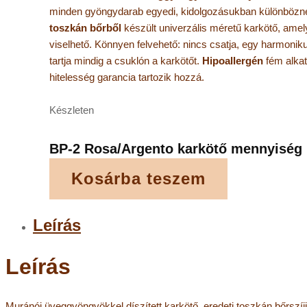
minden gyöngydarab egyedi, kidolgozásukban különbözne
toszkán bőrből
készült univerzális méretű karkötő, amel
viselhető. Könnyen felvehető: nincs csatja, egy harmonik
tartja mindig a csuklón a karkötőt.
Hipoallergén
fém alka
hitelesség garancia tartozik hozzá.
Készleten
BP-2 Rosa/Argento karkötő mennyiség
Kosárba teszem
Leírás
Leírás
Muránói üveggyöngyökkel díszített karkötő, eredeti toszkán bőrszí