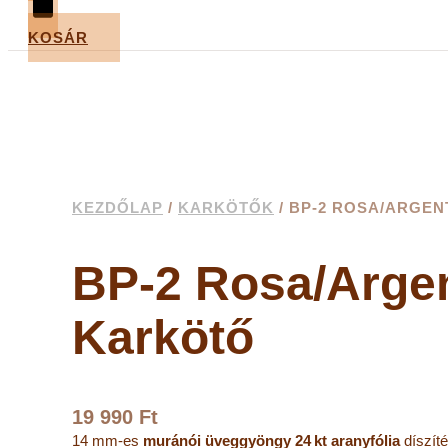
KOSÁR
KEZDŐLAP
/
KARKÖTŐK
/ BP-2 ROSA/ARGE
BP-2 Rosa/Arge
Karkötő
19 990
Ft
14 mm-es
muránói üveggyöngy
24 kt aranyfólia
díszíté