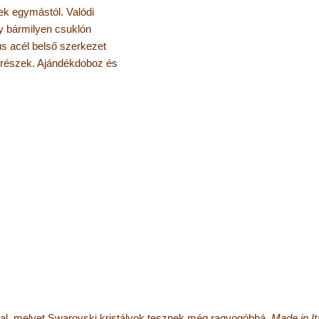
k egymástól. Valódi
y bármilyen csuklón
us acél belső szerkezet
trészek. Ajándékdoboz és
jjal, melyet Swarovski kristályok tesznek még ragyogóbbá.
Made in It