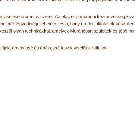
de viselése örömet is szerez Az ékszer a muránói kézművesség kivá
nelmét. Egyedisége lehetővé teszi, hogy eredeti alkotások készüljene
 készül olyan technikákkal, amelyek Muránóban születtek és több min
tják, érdekessé és értékessé teszik viselőjük stílusát.