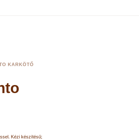
NTO KARKÖTŐ
nto
ssel. Kézi készítésű;