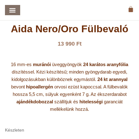
KEZDŐLAP
/
AIDA
/ AIDA NERO/ORO FÜLBEVALÓ
Aida Nero/Oro Fülbevaló
13 990
Ft
16 mm-es
muránói
üveggyöngyök
24 karátos aranyfólia
díszítéssel.
Kézi készítésű; minden gyöngydarab egyedi,
kidolgozásukban különböznek egymástól.
24 kt arannyal
bevont
hipoallergén
orvosi ezüst kapoccsal. A fülbevalók
hossza 5,5 cm, súlyuk egyenként 7 g. Az ékszerdarabot
ajándékdobozzal
szállítjuk és
hitelességi
garanciát
mellékelünk hozzá.
Készleten