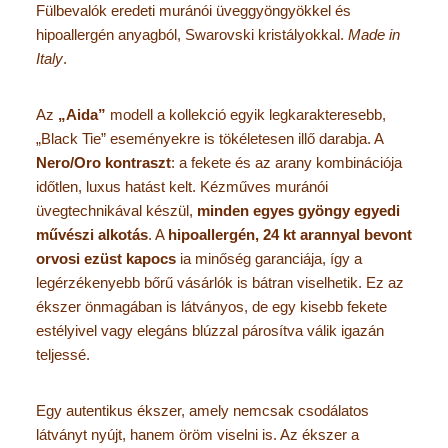
Fülbevalók eredeti muránói üveggyöngyökkel és
hipoallergén anyagból, Swarovski kristályokkal.
Made in
Italy
.
Az
„Aida”
modell a kollekció egyik legkarakteresebb,
„Black Tie” eseményekre is tökéletesen illő darabja. A
Nero/Oro kontraszt
: a fekete és az arany kombinációja
időtlen, luxus hatást kelt. Kézműves muránói
üvegtechnikával készül,
minden egyes gyöngy egyedi
művészi alkotás
. A
hipoallergén, 24 kt arannyal bevont
orvosi ezüst kapocs
ia minőség garanciája, így a
legérzékenyebb bőrű vásárlók is bátran viselhetik. Ez az
ékszer önmagában is látványos, de egy kisebb fekete
estélyivel vagy elegáns blúzzal párosítva válik igazán
teljessé.
Egy autentikus ékszer, amely nemcsak csodálatos
látványt nyújt, hanem öröm viselni is. Az ékszer a